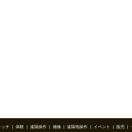
ャッチ
体験
遠隔操作
補修
遠隔地操作
イベント
販売