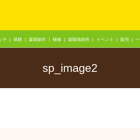
ッチ
体験
遠隔操作
補修
遠隔地操作
イベント
販売
一
sp_image2