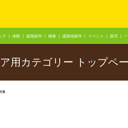
ッチ
体験
遠隔操作
補修
遠隔地操作
イベント
販売
一
ア用カテゴリー トップペ
画像