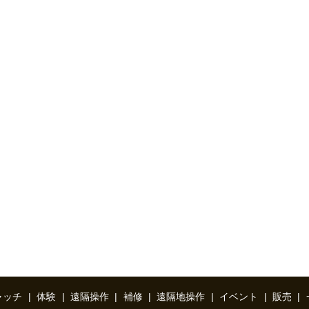
ャッチ
体験
遠隔操作
補修
遠隔地操作
イベント
販売