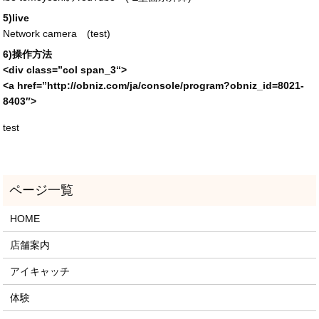
5)live
Network camera (
test
)
6)操作方法
<div
class
=”
col span_3
“>
<a
href
=”
http://obniz.com/ja/console/program?obniz_id=
8021-
8403″>
test
HOME
店舗案内
アイキャッチ
体験