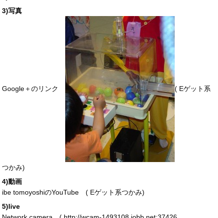
3)写真
Google＋のリンク
(
Eゲット系
つかみ
)
4)動画
ibe tomoyoshiのYouTube (
Eゲット系つかみ
)
5)live
Network camera (
http://wcam-1493108.iobb.net:37426