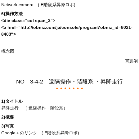
Network camera (
E階段系昇降ロボ
)
6)操作方法
<div
class
=”
col span_3
“>
<a
href
=”
http://obniz.com/ja/console/program?obniz_id=
8021-
8403″>
概念図
写真例
NO 3-4-2 遠隔操作・階段系 ・昇降走行
1)タイトル
昇降走行 （ 遠隔操作・階段系）
2)概要
3)写真
Google＋のリンク (
E階段系昇降ロボ
)