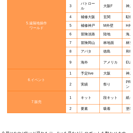
パトロー
3
大阪F
神戸
ル
4
補修大阪
玄関
駐輪
5.遠隔地操作
5
補修神戸
M外壁
H外
ワールド
6
冒険淡路
陸地
海上
7
冒険岡山
林地面
林空
8
アバタ
徳島
和歌
9
海外
アメリカ
EU
1
予定live
大阪
神戸
6.イベント
PR
2
実績
祭り
ント
1
キット
段キット
紙キ
7.販売
2
要素
吸着
塗装