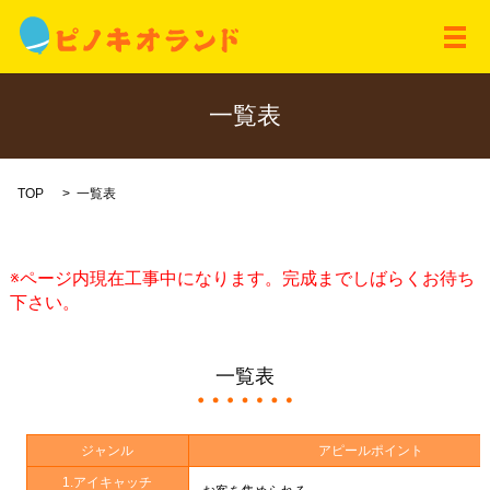
メ
一覧表
TOP
一覧表
※ページ内現在工事中になります。完成までしばらくお待ち
下さい。
一覧表
ジャンル
アピールポイント
1.アイキャッチ