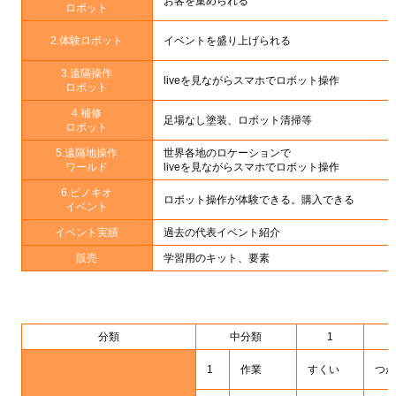
お客を集められる
ロボット
2.体験ロボット
イベントを盛り上げられる
3.遠隔操作
liveを見ながらスマホでロボット操作
ロボット
4.補修
足場なし塗装、ロボット清掃等
ロボット
5.遠隔地操作
世界各地のロケーションで
ワールド
liveを見ながらスマホでロボット操作
6.ピノキオ
ロボット操作が体験できる。購入できる
イベント
イベント実績
過去の代表イベント紹介
販売
学習用のキット、要素
分類
中分類
1
1
作業
すくい
つか