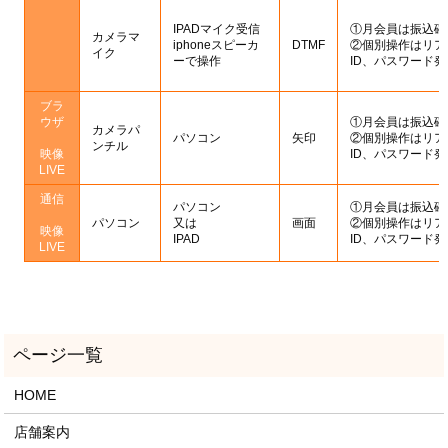
IPADマイク受信
①月会員は振込確
カメラマ
iphoneスピーカ
DTMF
②個別操作はリア
イク
ーで操作
ID、パスワード発
ブラ
ウザ
①月会員は振込確
カメラパ
パソコン
矢印
②個別操作はリア
ンチル
映像
ID、パスワード発
LIVE
通信
パソコン
①月会員は振込確
パソコン
又は
画面
②個別操作はリア
映像
IPAD
ID、パスワード発
LIVE
HOME
店舗案内