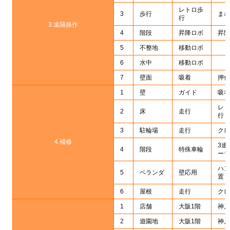
レトロ歩
3
歩行
まわ
行
3.遠隔操作
4
階段
昇降ロボ
昇降
5
不整地
移動ロボ
6
水中
移動ロボ
7
壁面
吸着
押付
1
壁
ガイド
吸着
レト
2
床
走行
行
3
駐輪場
走行
クレ
4.補修
3連
4
階段
特殊車輪
ーラ
ハン
5
ベランダ
壁応用
置
6
屋根
走行
クレ
1
店舗
大阪1階
神戸
2
遊園地
大阪1階
神戸