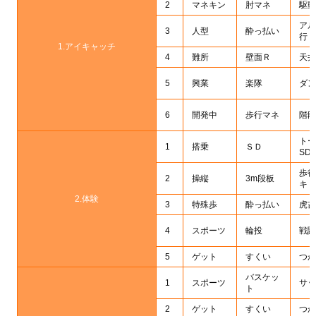
2
マネキン
肘マネ
駆動
アル
3
人型
酔っ払い
行
1.アイキャッチ
4
難所
壁面Ｒ
天井
5
興業
楽隊
ダン
6
開発中
歩行マネ
階段
トー
1
搭乗
ＳＤ
SD
歩行
2
操縦
3m段板
キ
2.体験
3
特殊歩
酔っ払い
虎吉
4
スポーツ
輪投
戦闘
5
ゲット
すくい
つか
バスケッ
1
スポーツ
サッ
ト
2
ゲット
すくい
つか