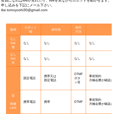
会員になればliveが見れたり、liveを見ながらロボットを動かせます。
申し込みを下記にメール下さい。
ibe.tomoyoshi30@gmail.com
ロボット
操作
媒体
操作側
側
方法
なし
live
なし
なし
なし
なし
無
なし
live
なし
なし
なし
なし
有
DTMF
携帯又は
事前契約
固定電話
ボタ
固定電話
月極会費が確認さ
ン音
音
事前契約
携帯電話
携帯
DTMF
映像
月極会費が確認さ
LIVE