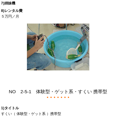
7)姉妹機
8)レンタル費
５万円／月
NO 2-5-1 体験型・ゲット系・すくい 携帯型
1)タイトル
すくい（ 体験型・ゲット系 ）携帯型