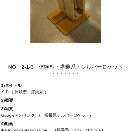
NO 2-1-3 体験型・搭乗系・シルバーロケット
1)タイトル
ＳＤ（ 体験型・搭乗系 ）
2)概要
3)写真
Google＋のリンク (
T搭乗系シルバーロケット
)
4)動画
ibe tomoyoshiのYouTube (
T搭乗系シルバーロケット
)