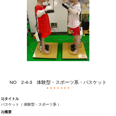
NO 2-4-3 体験型・スポーツ系・バスケット
1)タイトル
バスケット（ 体験型・スポーツ系 ）
2)概要