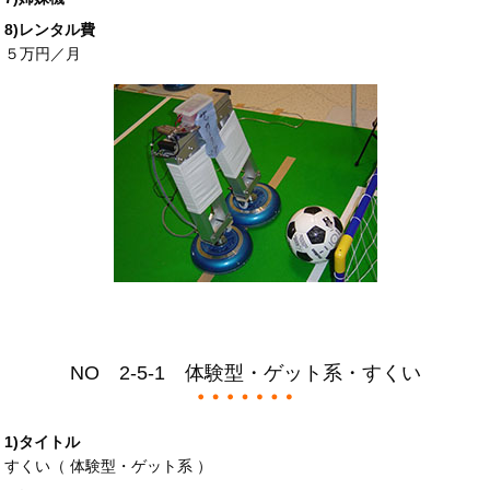
8)レンタル費
５万円／月
NO 2-5-1 体験型・ゲット系・すくい
1)タイトル
すくい（ 体験型・ゲット系 ）