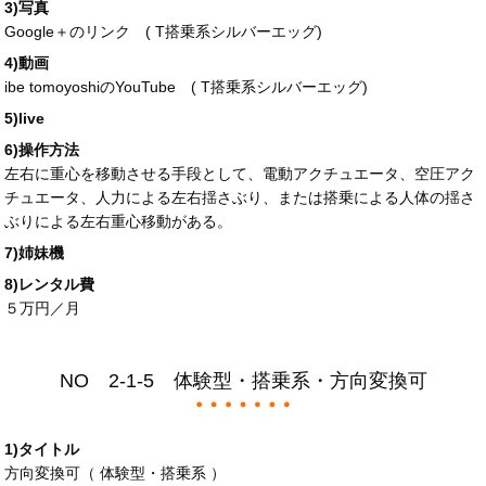
3)写真
Google＋のリンク (
T搭乗系シルバーエッグ
)
4)動画
ibe tomoyoshiのYouTube (
T搭乗系シルバーエッグ
)
5)live
6)操作方法
左右に重心を移動させる手段として、電動アクチュエータ、空圧アク
チュエータ、人力による左右揺さぶり、または搭乗による人体の揺さ
ぶりによる左右重心移動がある。
7)姉妹機
8)レンタル費
５万円／月
NO 2-1-5 体験型・搭乗系・方向変換可
1)タイトル
方向変換可（ 体験型・搭乗系 ）