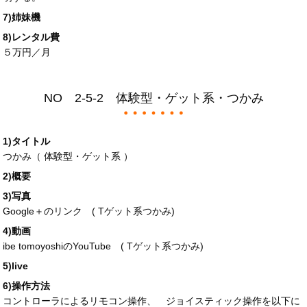
7)姉妹機
8)レンタル費
５万円／月
NO 2-5-2 体験型・ゲット系・つかみ
1)タイトル
つかみ（ 体験型・ゲット系 ）
2)概要
3)写真
Google＋のリンク (
Tゲット系つかみ
)
4)動画
ibe tomoyoshiのYouTube (
Tゲット系つかみ
)
5)live
6)操作方法
コントローラによるリモコン操作、 ジョイスティック操作を以下に