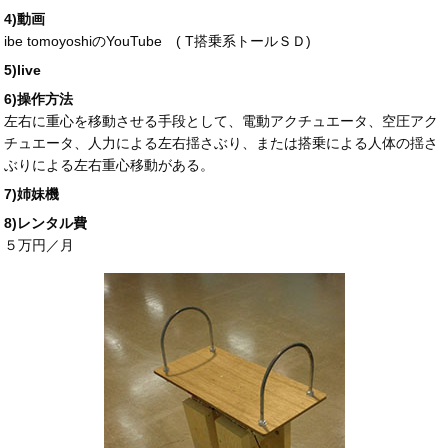
4)動画
ibe tomoyoshiのYouTube (
T搭乗系トールＳＤ
)
5)live
6)操作方法
左右に重心を移動させる手段として、電動アクチュエータ、空圧アク
チュエータ、人力による左右揺さぶり、または搭乗による人体の揺さ
ぶりによる左右重心移動がある。
7)姉妹機
8)レンタル費
５万円／月