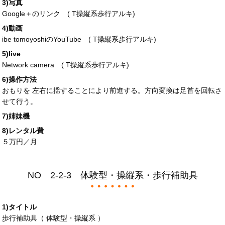
3)写真
Google＋のリンク (
T操縦系歩行アルキ
)
4)動画
ibe tomoyoshiのYouTube (
T操縦系歩行アルキ
)
5)live
Network camera (
T操縦系歩行アルキ
)
6)操作方法
おもりを 左右に揺することにより前進する。方向変換は足首を回転さ
せて行う。
7)姉妹機
8)レンタル費
５万円／月
NO 2-2-3 体験型・操縦系・歩行補助具
1)タイトル
歩行補助具（ 体験型・操縦系 ）