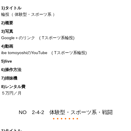
1)タイトル
輪投（ 体験型・スポーツ系 ）
2)概要
3)写真
Google＋のリンク (
Tスポーツ系輪投
)
4)動画
ibe tomoyoshiのYouTube (
Tスポーツ系輪投
)
5)live
6)操作方法
7)姉妹機
8)レンタル費
５万円／月
NO 2-4-2 体験型・スポーツ系・戦闘
1)タイトル