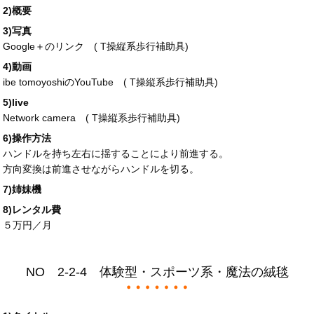
2)概要
3)写真
Google＋のリンク (
T操縦系歩行補助具
)
4)動画
ibe tomoyoshiのYouTube (
T操縦系歩行補助具
)
5)live
Network camera (
T操縦系歩行補助具
)
6)操作方法
ハンドルを持ち左右に揺することにより前進する。
方向変換は前進させながらハンドルを切る。
7)姉妹機
8)レンタル費
５万円／月
NO 2-2-4 体験型・スポーツ系・魔法の絨毯