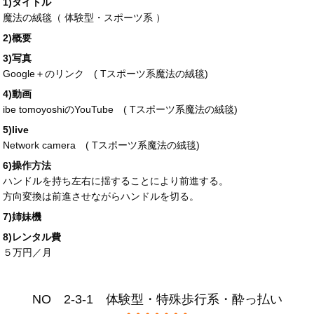
1)タイトル
魔法の絨毯（ 体験型・スポーツ系 ）
2)概要
3)写真
Google＋のリンク (
Tスポーツ系魔法の絨毯
)
4)動画
ibe tomoyoshiのYouTube (
Tスポーツ系魔法の絨毯
)
5)live
Network camera (
Tスポーツ系魔法の絨毯
)
6)操作方法
ハンドルを持ち左右に揺することにより前進する。
方向変換は前進させながらハンドルを切る。
7)姉妹機
8)レンタル費
５万円／月
NO 2-3-1 体験型・特殊歩行系・酔っ払い