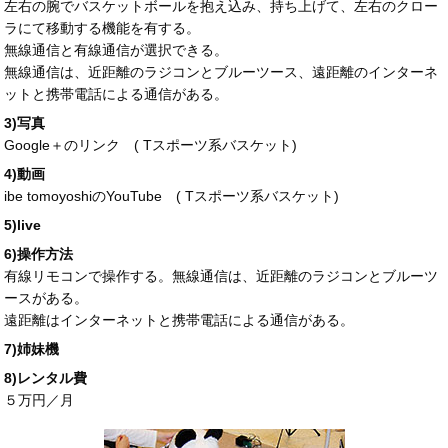
左右の腕でバスケットボールを抱え込み、持ち上げて、左右のクロー
ラにて移動する機能を有する。
無線通信と有線通信が選択できる。
無線通信は、近距離のラジコンとブルーツース、遠距離のインターネ
ットと携帯電話による通信がある。
3)写真
Google＋のリンク (
Tスポーツ系バスケット
)
4)動画
ibe tomoyoshiのYouTube (
Tスポーツ系バスケット
)
5)live
6)操作方法
有線リモコンで操作する。無線通信は、近距離のラジコンとブルーツ
ースがある。
遠距離はインターネットと携帯電話による通信がある。
7)姉妹機
8)レンタル費
５万円／月