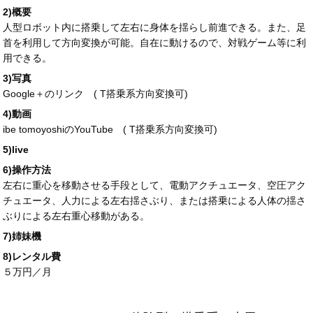
2)概要
人型ロボット内に搭乗して左右に身体を揺らし前進できる。また、足
首を利用して方向変換が可能。自在に動けるので、対戦ゲーム等に利
用できる。
3)写真
Google＋のリンク (
T搭乗系方向変換可
)
4)動画
ibe tomoyoshiのYouTube (
T搭乗系方向変換可
)
5)live
6)操作方法
左右に重心を移動させる手段として、電動アクチュエータ、空圧アク
チュエータ、人力による左右揺さぶり、または搭乗による人体の揺さ
ぶりによる左右重心移動がある。
7)姉妹機
8)レンタル費
５万円／月