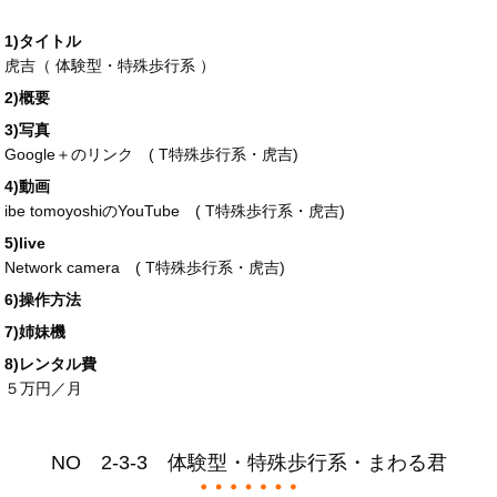
1)タイトル
虎吉（ 体験型・特殊歩行系 ）
2)概要
3)写真
Google＋のリンク (
T特殊歩行系・虎吉
)
4)動画
ibe tomoyoshiのYouTube (
T特殊歩行系・虎吉
)
5)live
Network camera (
T特殊歩行系・虎吉
)
6)操作方法
7)姉妹機
8)レンタル費
５万円／月
NO 2-3-3 体験型・特殊歩行系・まわる君