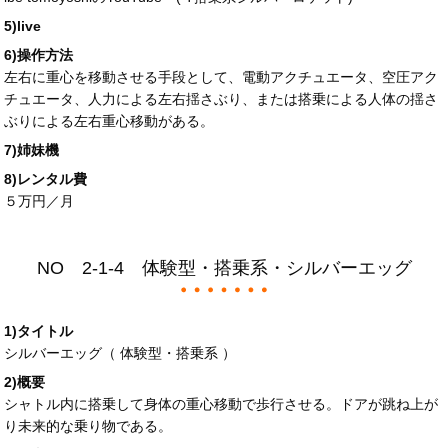
5)live
6)操作方法
左右に重心を移動させる手段として、電動アクチュエータ、空圧アク
チュエータ、人力による左右揺さぶり、または搭乗による人体の揺さ
ぶりによる左右重心移動がある。
7)姉妹機
8)レンタル費
５万円／月
NO 2-1-4 体験型・搭乗系・シルバーエッグ
1)タイトル
シルバーエッグ（ 体験型・搭乗系 ）
2)概要
シャトル内に搭乗して身体の重心移動で歩行させる。ドアが跳ね上が
り未来的な乗り物である。