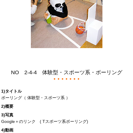
NO 2-4-4 体験型・スポーツ系・ボーリング
1)タイトル
ボーリング（ 体験型・スポーツ系 ）
2)概要
3)写真
Google＋のリンク (
Tスポーツ系ボーリング
)
4)動画