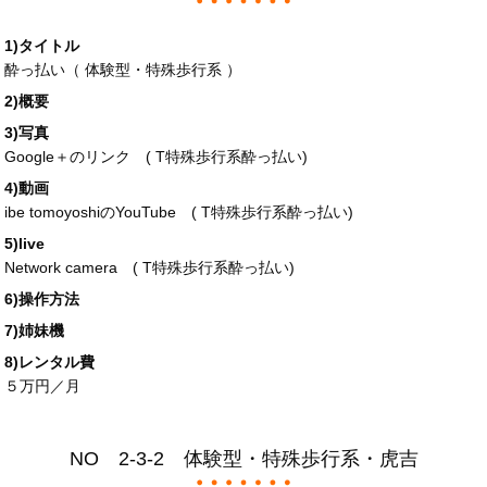
1)タイトル
酔っ払い（ 体験型・特殊歩行系 ）
2)概要
3)写真
Google＋のリンク (
T特殊歩行系酔っ払い
)
4)動画
ibe tomoyoshiのYouTube (
T特殊歩行系酔っ払い
)
5)live
Network camera (
T特殊歩行系酔っ払い
)
6)操作方法
7)姉妹機
8)レンタル費
５万円／月
NO 2-3-2 体験型・特殊歩行系・虎吉