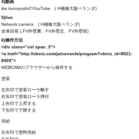
4)動画
ibe tomoyoshiのYouTube (
H補修大阪ベランダ
)
5)live
Network camera (
H補修大阪ベランダ
)
全体目視 (,FV外壁裏、FV外壁左、FV外壁前)
6)操作方法
<div
class
=”
col span_3
“>
<a
href
=”
http://obniz.com/ja/console/program?obniz_id=
8021-
8403″>
WEBCAMのブラウザーから操作する
塗装
左矢印で塗装ローラ離す
右矢印で塗装ローラ押付
上矢印で上昇する
下矢印で下降する
供給
左矢印で塗料供給