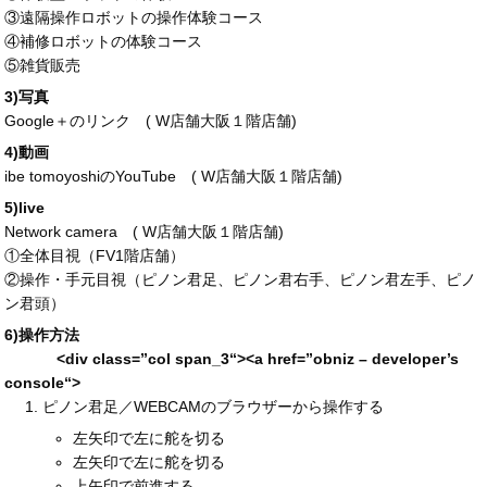
③遠隔操作ロボットの操作体験コース
④補修ロボットの体験コース
⑤雑貨販売
3)写真
Google＋のリンク (
W店舗大阪１階店舗
)
4)動画
ibe tomoyoshiのYouTube (
W店舗大阪１階店舗
)
5)live
Network camera (
W店舗大阪１階店舗
)
①全体目視（FV1階店舗）
②操作・手元目視（ピノン君足、ピノン君右手、ピノン君左手、ピノ
ン君頭）
6)操作方法
<div
class
=”
col span_3
“>
<a
href
=”
obniz – developer’s
console
“>
ピノン君足／WEBCAMのブラウザーから操作する
左矢印で左に舵を切る
左矢印で左に舵を切る
上矢印で前進する