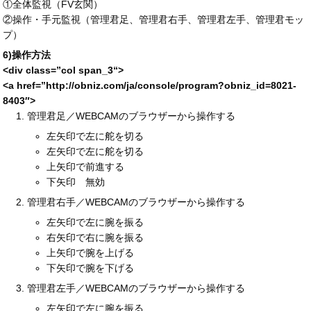
①全体監視（FV玄関）
②操作・手元監視（管理君足、管理君右手、管理君左手、管理君モッ
プ）
6)操作方法
<div
class
=”
col span_3
“>
<a
href
=”
http://obniz.com/ja/console/program?obniz_id=
8021-
8403″>
管理君足／WEBCAMのブラウザーから操作する
左矢印で左に舵を切る
左矢印で左に舵を切る
上矢印で前進する
下矢印 無効
管理君右手／WEBCAMのブラウザーから操作する
左矢印で左に腕を振る
右矢印で右に腕を振る
上矢印で腕を上げる
下矢印で腕を下げる
管理君左手／WEBCAMのブラウザーから操作する
左矢印で左に腕を振る