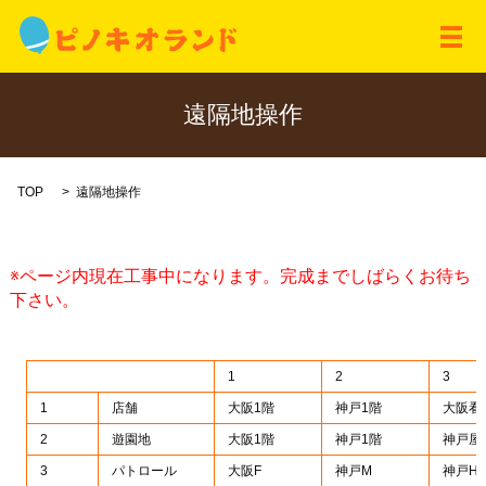
メ
遠隔地操作
TOP
遠隔地操作
※ページ内現在工事中になります。完成までしばらくお待ち
下さい。
1
2
3
1
店舗
大阪1階
神戸1階
大阪看
2
遊園地
大阪1階
神戸1階
神戸屋
3
パトロール
大阪F
神戸M
神戸H