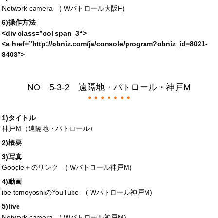
Network camera (
Wパトロール大阪F
)
6)操作方法
<div
class
=”
col span_3
“>
<a
href
=”
http://obniz.com/ja/console/program?obniz_id=
8021-
8403″>
NO 5-3-2 遠隔地・パトロール・神戸M
1)タイトル
神戸M（遠隔地・パトロール）
2)概要
3)写真
Google＋のリンク (
Wパトロール神戸M
)
4)動画
ibe tomoyoshiのYouTube (
Wパトロール神戸M
)
5)live
Network camera (
Wパトロール神戸M
)