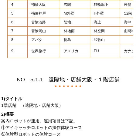
4
補修大阪
玄関
駐輪廊下
外壁
5
補修神戸
M外壁
H外壁
S2階
6
冒険淡路
陸地
海上
海中
7
冒険岡山
林地面
林空間
山間地
8
アバタ
徳島
和歌山
9
世界旅行
アメリカ
EU
カナダ
NO 5-1-1 遠隔地・店舗大阪・１階店舗
1)タイトル
1階店舗 （遠隔地・店舗大阪）
2)概要
案内ロボットが運用。運用項目は下記。
①アイキャッチロボットの操作体験コース
②体験型ロボットの体験コース