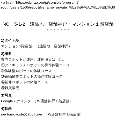
<a
href
=”https://obniz.com/ja/console/program?
root=/users/1505/repo&filename=private_%E7%9F%AD%E8%BB%B8.
NO 5-1-2 遠隔地・店舗神戸・マンション１階店舗
1)タイトル
マンション1階店舗 （遠隔地・店舗神戸）
2)概要
案内ロボットが運用。運用項目は下記。
①アイキャッチロボットの操作体験コース
②体験型ロボットの体験コース
③遠隔操作ロボットの操作体験コース
④補修ロボットの体験コース
⑤雑貨販売
3)写真
Google＋のリンク (
W店舗神戸１階店舗
)
4)動画
ibe tomoyoshiのYouTube (
W店舗神戸１階店舗
)