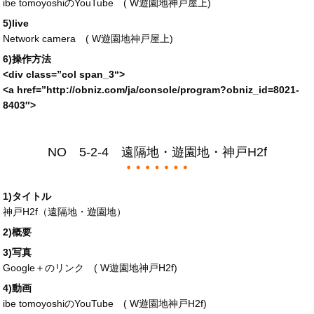
ibe tomoyoshiのYouTube (
W遊園地神戸屋上
)
5)live
Network camera (
W遊園地神戸屋上
)
6)操作方法
<div
class
=”
col span_3
“>
<a
href
=”
http://obniz.com/ja/console/program?obniz_id=
8021-
8403″>
NO 5-2-4 遠隔地・遊園地・神戸H2f
1)タイトル
神戸H2f（遠隔地・遊園地）
2)概要
3)写真
Google＋のリンク (
W遊園地神戸H2f
)
4)動画
ibe tomoyoshiのYouTube (
W遊園地神戸H2f
)