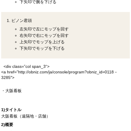
下矢印で腕を下げる
ピノン君頭
左矢印で左にモップを回す
右矢印で右にモップを回す
上矢印でモップを上げる
下矢印でモップを下げる
<div
class
=”
col span_3
“>
<a
href
=”http://obniz.com/ja/console/program?obniz_id=0118－
3285″>
・大阪看板
1)タイトル
大阪看板（遠隔地・店舗）
2)概要