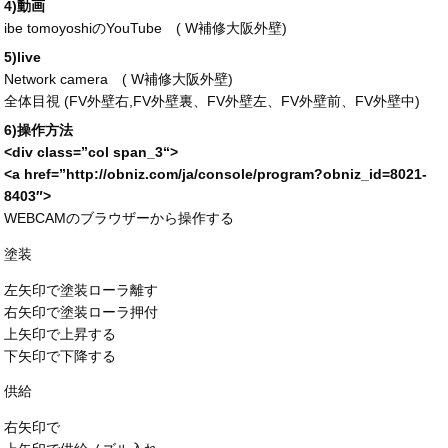
4)動画
ibe tomoyoshiのYouTube (
W補修大阪外壁
)
5)live
Network camera (
W補修大阪外壁
)
全体目視 (FV外壁右,FV外壁裏、FV外壁左、FV外壁前、FV外壁中)
6)操作方法
<div
class
=”
col span_3
“>
<a
href
=”
http://obniz.com/ja/console/program?obniz_id=
8021-
8403″>
WEBCAMのブラウザーから操作する
塗装
左矢印で塗装ローラ離す
右矢印で塗装ローラ押付
上矢印で上昇する
下矢印で下降する
供給
右矢印で