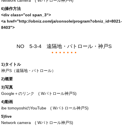
Network camera (
Wパトロール神戸H
)
6)操作方法
<div
class
=”
col span_3
“>
<a
href
=”
http://obniz.com/ja/console/program?obniz_id=
8021-
8403″>
NO 5-3-4 遠隔地・パトロール・神戸S
1)タイトル
神戸S（遠隔地・パトロール）
2)概要
3)写真
Google＋のリンク (
Wパトロール神戸S
)
4)動画
ibe tomoyoshiのYouTube (
Wパトロール神戸S
)
5)live
Network camera (
Wパトロール神戸S
)