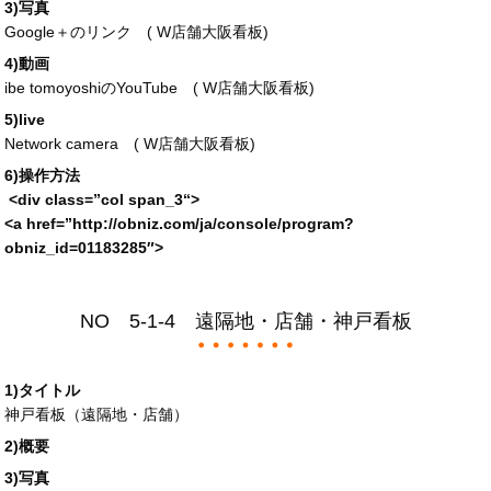
3)写真
Google＋のリンク (
W店舗大阪看板
)
4)動画
ibe tomoyoshiのYouTube (
W店舗大阪看板
)
5)live
Network camera (
W店舗大阪看板
)
6)操作方法
<div
class
=”
col span_3
“>
<a
href
=”
http://obniz.com/ja/console/program?
obniz_id=
01183285″>
NO 5-1-4 遠隔地・店舗・神戸看板
1)タイトル
神戸看板（遠隔地・店舗）
2)概要
3)写真