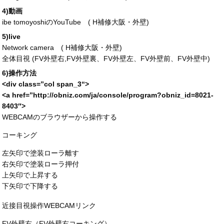
4)動画
ibe tomoyoshiのYouTube (
H補修大阪・外壁
)
5)live
Network camera (
H補修大阪・外壁
)
全体目視 (FV外壁右,FV外壁裏、FV外壁左、FV外壁前、FV外壁中)
6)操作方法
<div
class
=”
col span_3
“>
<a
href
=”
http://obniz.com/ja/console/program?obniz_id=
8021-
8403″>
WEBCAMのブラウザーから操作する
コーキング
左矢印で塗装ローラ離す
右矢印で塗装ローラ押付
上矢印で上昇する
下矢印で下降する
近接目視操作WEBCAMリンク
FV外壁右（FV外壁右コーキング）