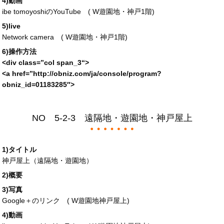
4)動画
ibe tomoyoshiのYouTube (
W遊園地・神戸1階
)
5)live
Network camera (
W遊園地・神戸1階
)
6)操作方法
<div
class
=”
col span_3
“>
<a
href
=”
http://obniz.com/ja/console/program?
obniz_id=
01183285″>
NO 5-2-3 遠隔地・遊園地・神戸屋上
1)タイトル
神戸屋上（遠隔地・遊園地）
2)概要
3)写真
Google＋のリンク (
W遊園地神戸屋上
)
4)動画