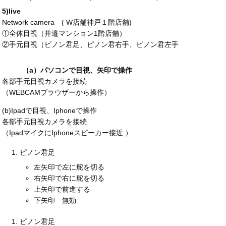
5)live
Network camera (
W店舗神戸１階店舗
)
①全体目視（井邉マンション1階店舗）
②手元目視（ピノン君足、ピノン君右手、ピノン君左手
（a）パソコンで目視、矢印で操作
各部手元目視カメラを接続
（WEBCAMブラウザーから操作）
(b)Ipadで目視、Iphoneで操作
各部手元目視カメラを接続
（IpadマイクにIphoneスピーカー接近 ）
ピノン君足
左矢印で左に舵を切る
右矢印で右に舵を切る
上矢印で前進する
下矢印 無効
ピノン君足