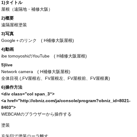
1)タイトル
屋根（遠隔地・補修大阪）
2)概要
遠隔屋根塗装
3)写真
Google＋のリンク (
H補修大阪屋根
)
4)動画
ibe tomoyoshiのYouTube (
H補修大阪屋根
)
5)live
Network camera (
H補修大阪屋根
)
全体目視 (,FV屋根右、FV屋根左、FV屋根前、FV屋根裏)
6)操作方法
<div
class
=”
col span_3
“>
<a
href
=”
http://obniz.com/ja/console/program?obniz_id=
8021-
8403″>
WEBCAMのブラウザーから操作する
塗装
左矢印で塗装ローラ離す