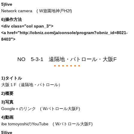
5)live
Network camera (
W遊園地神戸H2f
)
6)操作方法
<div
class
=”
col span_3
“>
<a
href
=”
http://obniz.com/ja/console/program?obniz_id=
8021-
8403″>
NO 5-3-1 遠隔地・パトロール・大阪F
1)タイトル
大阪１F（遠隔地・パトロール）
2)概要
3)写真
Google＋のリンク (
Wパトロール大阪F
)
4)動画
ibe tomoyoshiのYouTube (
Wパトロール大阪F
)
5)live