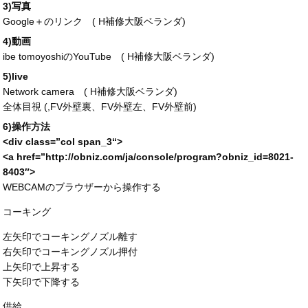
3)写真
Google＋のリンク (
H補修大阪ベランダ
)
4)動画
ibe tomoyoshiのYouTube (
H補修大阪ベランダ
)
5)live
Network camera (
H補修大阪ベランダ
)
全体目視 (,FV外壁裏、FV外壁左、FV外壁前)
6)操作方法
<div
class
=”
col span_3
“>
<a
href
=”
http://obniz.com/ja/console/program?obniz_id=
8021-
8403″>
WEBCAMのブラウザーから操作する
コーキング
左矢印でコーキングノズル離す
右矢印でコーキングノズル押付
上矢印で上昇する
下矢印で下降する
供給