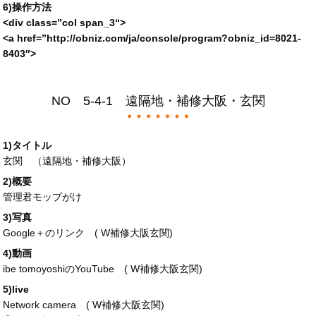
6)操作方法
<div
class
=”
col span_3
“>
<a
href
=”
http://obniz.com/ja/console/program?obniz_id=
8021-
8403″>
NO 5-4-1 遠隔地・補修大阪・玄関
1)タイトル
玄関 （遠隔地・補修大阪）
2)概要
管理君モップがけ
3)写真
Google＋のリンク (
W補修大阪玄関
)
4)動画
ibe tomoyoshiのYouTube (
W補修大阪玄関
)
5)live
Network camera (
W補修大阪玄関
)